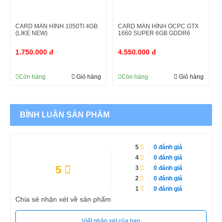
CARD MÀN HÌNH 1050TI 4GB
CARD MÀN HÌNH OCPC GTX
(LIKE NEW)
1660 SUPER 6GB GDDR6
1.750.000 đ
4.550.000 đ
Còn hàng
Giỏ hàng
Còn hàng
Giỏ hàng
BÌNH LUẬN SẢN PHẨM
5
0 đánh giá
4
0 đánh giá
5
3
0 đánh giá
2
0 đánh giá
1
0 đánh giá
Thiết kế tản nhiệt bao phủ phần lớn diện tích của
VGA MSI
hoạt động
Chia sẻ nhận xét về sản phẩm
êm ái không tạo tiếng ồn. Giúp bạn tập trung vào công việc, học tập
hay giải trí hơn.
Viết nhận xét của bạn