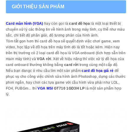
GIỚI THIỆU SẢN PHẨM
Card màn hình (VGA)
hay còn gọi là
card đồ họa
là một loại thiết bị
chuyên xử lý các thông tin về hình ảnh trong máy tính, cụ thể như màu
sắc, chi tiết độ phân giải, độ tương phản của hình ảnh.
Tóm tắt gọn hơn thì card đồ họa sẽ quyết định việc chơi game, xem
video, học tập về đồ họa trên máy tính đó là tốt hoặc kém. Hiện nay
trên thị trường có 2 loại card đồ họa là VGA onboard (tích hợp sẵn trên
main máy tính) và
VGA rời
. Xét về hiệu năng thì việc xử lý đồ họa của
card onboard thường không bằng
card rời
trong cùng một cấp độ.
Nếu bạn đangc ó nhu cầu tìm một sản phẩm
card đồ họa
giá rẻ
để
phục vụ cho công việc chỉnh sửa hình ảnh Photoshop, dựng các thước
phim ngắn, hay chơi các tựa game với cầu hình vừa phải như LOL,
FO4, PUBGm... thì
VGA MSI
GT710 1GD3H LP
là một sản phẩm hợp
lý.