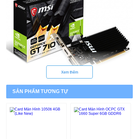
Xem thêm
SẢN PHẨM TƯƠNG TỰ
Thiết kế tiết kiệm không gian
VGA MSI GT710 1GD3H LP
có thiết kế nhỏ gọn tiết kiệm không gian
hơn. Từ đó người dùng có thể dễ dàng xây dựng cho mình một hệ
thống máy tính gọn gàng, nhẹ nhàng.