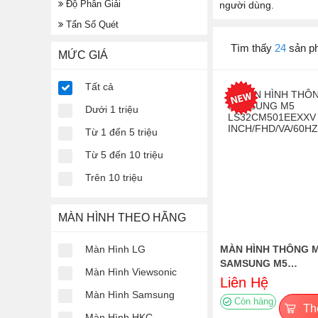
Độ Phân Giải
người dùng.
Tẩn Số Quét
Tìm thấy
24
sản p
MỨC GIÁ
Tất cả
Dưới 1 triệu
Từ 1 đến 5 triệu
Từ 5 đến 10 triệu
Trên 10 triệu
MÀN HÌNH THEO HÃNG
Màn Hình LG
MÀN HÌNH THÔNG 
SAMSUNG M5
Màn Hình Viewsonic
LS32CM501EEXXV (
Liên Hệ
INCH/FHD/VA/60HZ/
Màn Hình Samsung
Còn hàng
Th
Màn Hình HKC