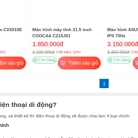
ew CV2010E
Màn hình máy tính 21.5 inch
Màn hình ASU
COOCAA C215J01
IPS 75Hz
1.850.000đ
3.150.000đ
2.100.000đ
3.350.000đ
12%)
(Tiết kiệm: 12%)
(Tiế
Còn hàng
Còn hàng
êm vào giỏ
Thêm vào giỏ
1
iện thoại di động?
g, và thiết kế thì điện thoại di động sẽ được chia làm 4 loại chính:
minh