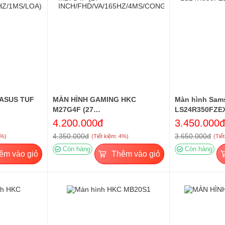
ASUS TUF
MÀN HÌNH GAMING HKC
Màn hình Sam
M27G4F (27
LS24R350FZE
Z/1MS/LOA)
INCH/FHD/VA/165HZ/4MS/CONG)
4.200.000đ
3.450.000đ
4.350.000đ
3.650.000đ
3%)
(Tiết kiệm: 4%)
(Tiế
Còn hàng
Còn hàng
êm vào giỏ
Thêm vào giỏ