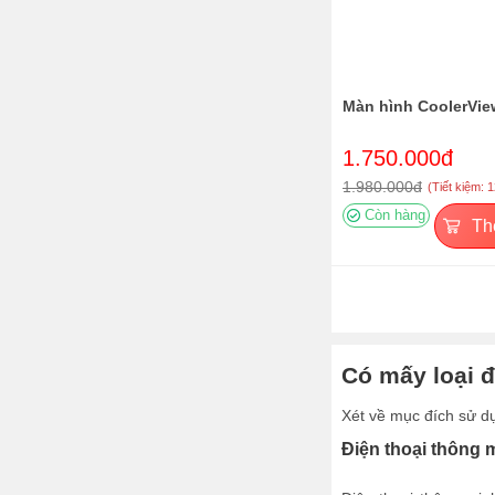
Màn hình CoolerVi
1.750.000đ
1.980.000đ
(Tiết kiệm: 
Còn hàng
Th
Có mấy loại đ
Xét về mục đích sử dụn
Điện thoại thông 