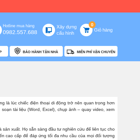
0
Hotline mua hàng
Xây dựng
Giỏ hàng
0982.557.688
cấu hình
P
BẢO HÀNH TẬN NHÀ
MIỄN PHÍ VẬN CHUYỂN
ng là lúc chiếc điện thoại di động trở nên quan trọng hơn
l, soạn tài liệu (Word, Excel), chụp ảnh – quay video, xem
hà sản xuất. Họ sẵn sàng đầu tư nghiên cứu để liên tục cho
 đến cao cấp để đáp ứng tối đa nhu cầu của mọi đối tượng