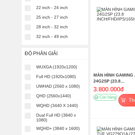
22 inch - 24 inch
25 inch - 27 inch
28 inch - 32 inch
32 inch - 49 inch
ĐỘ PHÂN GIẢI
WUXGA (1920x1200)
MÀN HÌNH GAMING
Full HD (1920x1080)
24G2SP (23.8
UWHAD (2560 x 1080)
INCH/FHD/IPS/165H
3.800.000đ
QHD (2560x1440)
Còn hàng
Th
WQHD (3440 X 1440)
Dual Full HD (3840 x
1080)
WQHD+ (3840 x 1600)