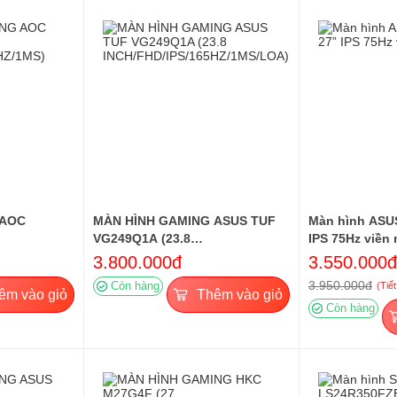
 AOC
MÀN HÌNH GAMING ASUS TUF
Màn hình ASU
VG249Q1A (23.8
IPS 75Hz viền
Z/1MS)
INCH/FHD/IPS/165HZ/1MS/LOA)
3.800.000đ
3.550.000đ
3.950.000đ
Còn hàng
(Tiế
êm vào giỏ
Thêm vào giỏ
Còn hàng