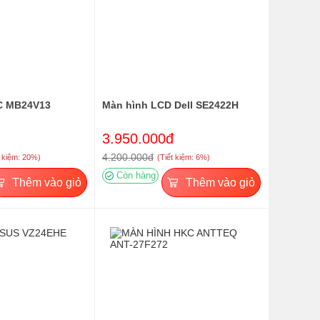
C MB24V13
Màn hình LCD Dell SE2422H
3.950.000đ
4.200.000đ
t kiệm: 20%)
(Tiết kiệm: 6%)
Còn hàng
Thêm vào giỏ
Thêm vào giỏ