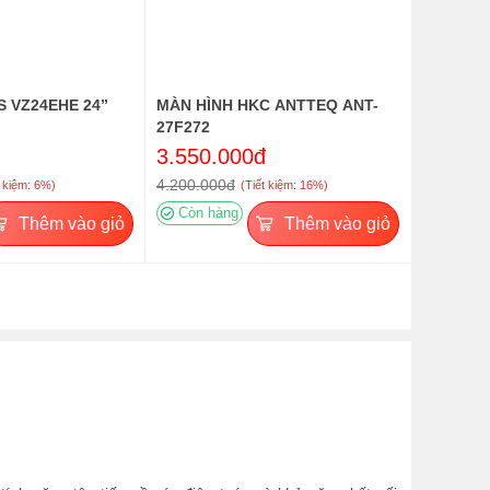
S VZ24EHE 24”
MÀN HÌNH HKC ANTTEQ ANT-
27F272
3.550.000đ
4.200.000đ
t kiệm: 6%)
(Tiết kiệm: 16%)
Còn hàng
Thêm vào giỏ
Thêm vào giỏ