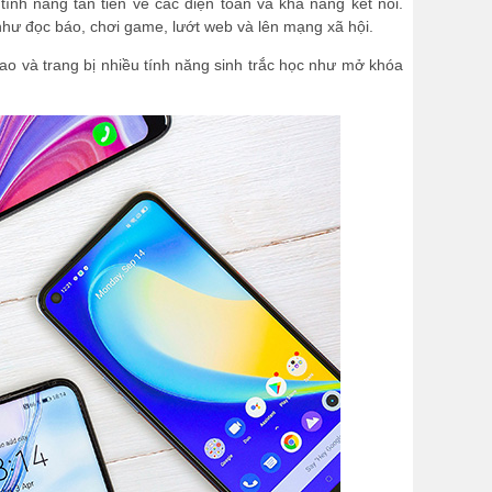
ính năng tân tiến về các điện toán và khả năng kết nối.
 như đọc báo, chơi game, lướt web và lên mạng xã hội.
o và trang bị nhiều tính năng sinh trắc học như mở khóa