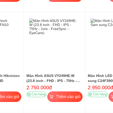
h Hikvision
Màn Hình ASUS VY249HE-W
Màn Hình LED
HD
(23.8 inch - FHD - IPS - 75Hz -
sung C24F39
1ms - FreeSync - EyeCare)
2.750.000đ
2.950.000đ
Còn hàng
Còn hàng
êm vào giỏ
Thêm vào giỏ