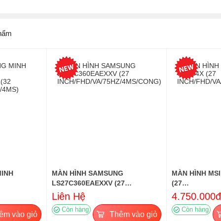
hẩm
MINH
MÀN HÌNH SAMSUNG
MÀN HÌNH MSI
LS27C360EAEXXV (27
(27
32
INCH/FHD/VA/75HZ/4MS/CONG)
INCH/FHD/VA/
Liên Hệ
4.750.000đ
4MS)
Còn hàng
Còn hàng
êm vào giỏ
Thêm vào giỏ