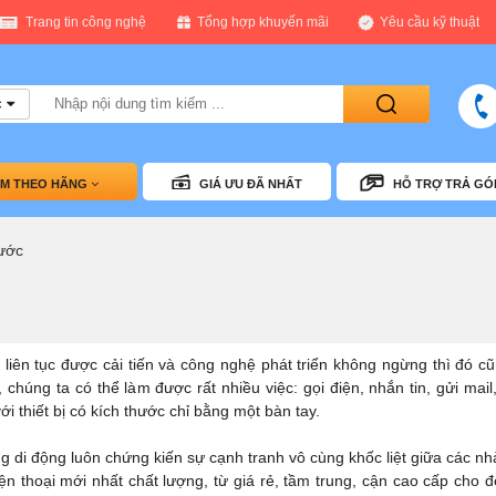
Trang tin công nghệ
Tổng hợp khuyến mãi
Yêu cầu kỹ thuật
c
Tìm
kiếm
ÌM THEO HÃNG
GIÁ ƯU ĐÃ NHẤT
HỖ TRỢ TRẢ GÓ
ước
 liên tục được cải tiến và công nghệ phát triển không ngừng thì đó cũ
, chúng ta có thể làm được rất nhiều việc: gọi điện, nhắn tin, gửi mai
i thiết bị có kích thước chỉ bằng một bàn tay.
ờng di động luôn chứng kiến sự cạnh tranh vô cùng khốc liệt giữa các n
iện thoại mới nhất chất lượng, từ giá rẻ, tầm trung, cận cao cấp cho