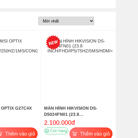
 OPTIX G27C4X
MÀN HÌNH HIKVISION DS-
D5024FN01 (23.8
250HZ/1MS/CONG)
INCH/FHD/IPS/75HZ/5MS/HDMI+VGA)
2.100.000đ
Còn hàng
Thêm vào giỏ
Thêm vào giỏ