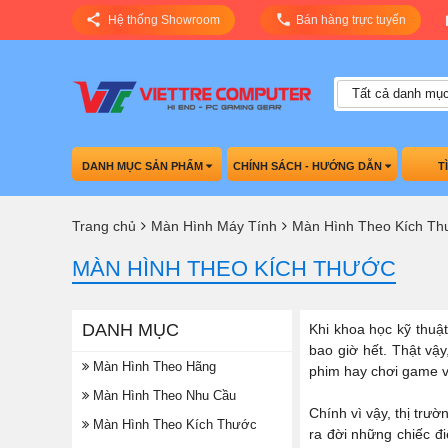
Hệ thống Showroom
Bán hàng trực tuyến
Tất cả danh mụ
DANH MỤC SẢN PHẨM
CHÍNH SÁCH - HƯỚNG DẪN
T
Trang chủ
Màn Hình Máy Tính
Màn Hình Theo Kích Th
MÀN HÌNH THEO KÍCH THƯỚC
DANH MỤC
Khi khoa học kỹ thuật
bao giờ hết. Thật vậy
Màn Hình Theo Hãng
phim hay chơi game vớ
Màn Hình Theo Nhu Cầu
Chính vì vậy, thị trư
Màn Hình Theo Kích Thước
ra đời những chiếc đ