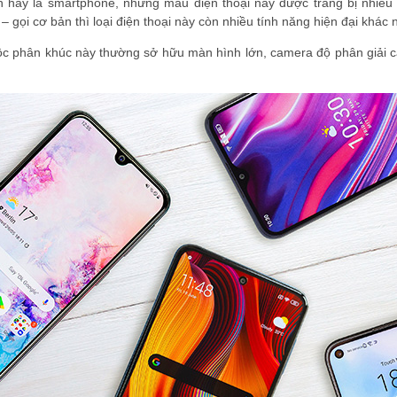
h hay là smartphone, những mẫu điện thoại này được trang bị nhiều t
– gọi cơ bản thì loại điện thoại này còn nhiều tính năng hiện đại khác
ộc phân khúc này thường sở hữu màn hình lớn, camera độ phân giải ca