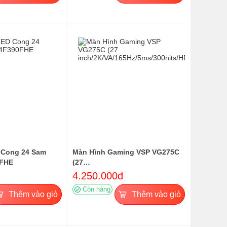
 Cong 24 Sam
Màn Hình Gaming VSP VG275C
0FHE
(27
inch/2K/VA/165Hz/5ms/300nits/HDMI+DP/Con
4.250.000đ
Còn hàng
Thêm vào giỏ
Thêm vào giỏ