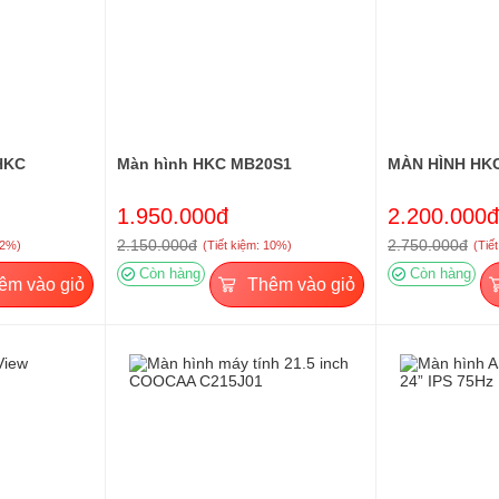
HKC
Màn hình HKC MB20S1
MÀN HÌNH HK
1.950.000đ
2.200.000đ
2.150.000đ
2.750.000đ
12%)
(Tiết kiệm: 10%)
(Tiế
Còn hàng
Còn hàng
êm vào giỏ
Thêm vào giỏ