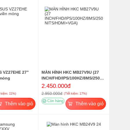
S VZ27EHE 27”
MÀN HÌNH HKC MB27V9U (27
 mỏng
INCH/FHD/IPS/100HZ/8MS/250
NITS/HDMI+VGA)
2.450.000đ
2.950.000đ
t kiệm: 11%)
(Tiết kiệm: 17%)
Còn hàng
Thêm vào giỏ
Thêm vào giỏ