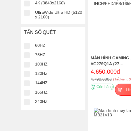
4K (3840x2160)
UltraWide Ultra HD (5120
x 2160)
TẨN SỐ QUÉT
60HZ
75HZ
MÀN HÌNH GAMING 
VG279Q1A (27
100HZ
INCH/FHD/IPS/165H
4.650.000đ
120Hz
4.790.000đ
(Tiết kiệm: 
144HZ
Còn hàng
Th
165HZ
240HZ