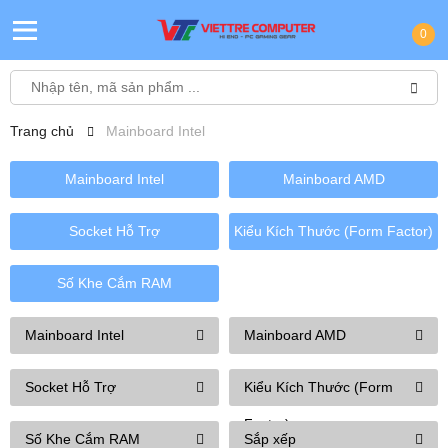
0
Trang chủ
Mainboard Intel
Mainboard Intel
Mainboard AMD
Socket Hỗ Trợ
Kiểu Kích Thước (Form Factor)
Số Khe Cắm RAM
Mainboard Intel
Mainboard AMD
Socket Hỗ Trợ
Kiểu Kích Thước (Form
Factor)
Số Khe Cắm RAM
Sắp xếp