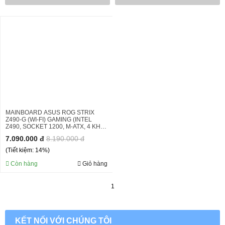
MAINBOARD ASUS ROG STRIX
Z490-G (WI-FI) GAMING (INTEL
Z490, SOCKET 1200, M-ATX, 4 KHE
RAM DDR4)
7.090.000 đ
8.190.000 đ
(Tiết kiệm: 14%)
Còn hàng
Giỏ hàng
1
KẾT NỐI VỚI CHÚNG TÔI